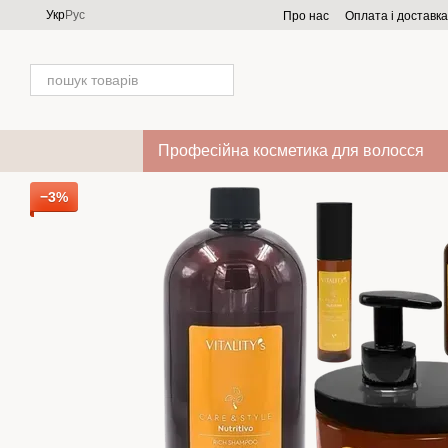
Перейти до основного контенту
Укр
Рус
Про нас
Оплата і доставка
Професійна косметика для волосся
−3%