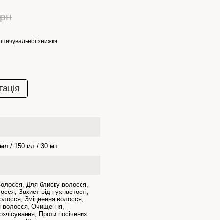
грн
опичувальної знижки
тація
 мл / 150 мл / 30 мл
волосся, Для блиску волосся,
сся, Захист від пухнастості,
олосся, Зміцнення волосся,
 волосся, Очищення,
зчісування, Проти посічених