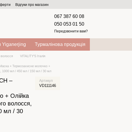
оферти
Відгуки про магазин
067 387 60 08
050 053 01 50
Передзвонити вам?
 Yiganerjing
Турмалінова продукція
 волосся
VITALITY'S Італія
 Маска + Термозахисне молочко +
 1000 мл / 450 мл / 150 мл / 30 мл
ICH –
Артикул
VD111146
о + Олійка
ого волосся,
0 мл / 30