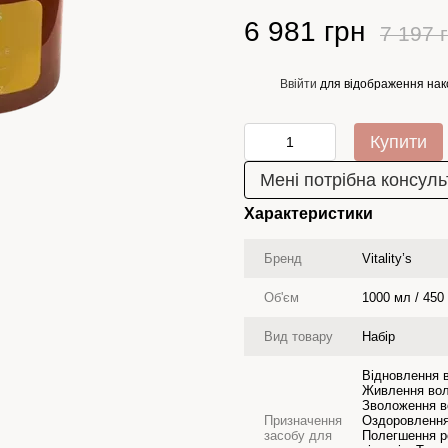
6 981 грн
7 197 
Ввійти
для відображення нак
%
Купити
Мені потрібна консуль
Характеристики
Бренд
Vitality’s
Об'єм
1000 мл / 450
Вид товару
Набір
Відновлення 
Живлення воло
Зволоження в
Призначення
Оздоровлення
засобу для
Полегшення ро