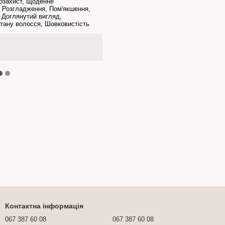
мозахист, Щоденне
, Розгладження, Пом'якшення,
 Доглянутий вигляд,
тану волосся, Шовковистість
Контактна інформація
067 387 60 08
067 387 60 08