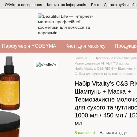
Обмін та повернення
Контактна інформація
Блог
Договір публічної 
Парфумерія YODEYMA
Кисті для макіяжу
Продукція
Головна
Професійна косметика для
Разом дешевше VITALITY'S догляд
Набір Vitality's C&S RICH — Шампунь +
Олійка для сухого та чутливого волосся,
Набір Vitality's C&S R
Шампунь + Маска +
Термозахисне молочк
для сухого та чутлив
1000 мл / 450 мл / 15
мл
В наявності
Написати відгук