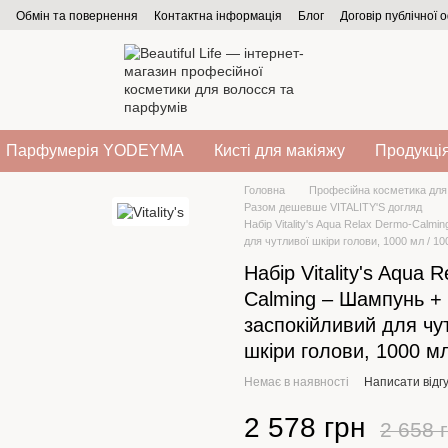
Обмін та повернення
Контактна інформація
Блог
Договір публічної 
Парфумерія YODEYMA
Кисті для макіяжу
Продукція
Головна
Професійна косметика для
Разом дешевше VITALITY'S догляд
Набір Vitality's Aqua Relax Dermo-Calm
для чутливої шкіри голови, 1000 мл / 10
Набір Vitality's Aqua 
Calming – Шампунь +
заспокійливий для чу
шкіри голови, 1000 мл
Немає в наявності
Написати відгу
2 578 грн
2 658 