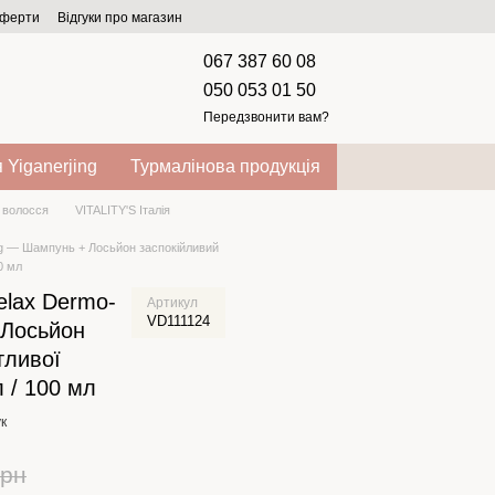
оферти
Відгуки про магазин
067 387 60 08
050 053 01 50
Передзвонити вам?
 Yiganerjing
Турмалінова продукція
 волосся
VITALITY'S Італія
ing — Шампунь + Лосьйон заспокійливий
0 мл
Relax Dermo-
Артикул
VD111124
 Лосьйон
тливої
 / 100 мл
к
грн