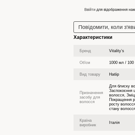
Ввійти
для відображення нак
%
Повідомити, коли з'яв
Характеристики
Бренд
Vitality’s
Об'єм
1000 мл / 100
Вид товару
Набір
Для блиску в
Заспокоєння 
Призначення
волосся, Змі
засобу для
Покращення р
волосся
росту волосс
стану волосс
Країна
Італія
виробник