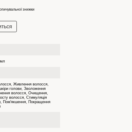
опичувальної знижки
иться
 мл
олосся, Живлення волосся,
шкіри голови, Зволоження
цнення волосся, Очищення,
осту волосся, Стимуляція
я, Пом'якшення, Покращення
я