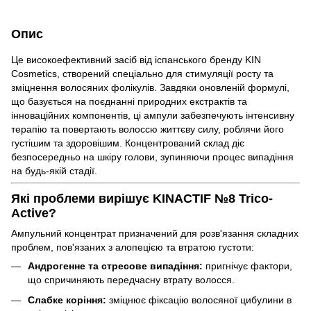
Опис
Це високоефективний засіб від іспанського бренду KIN
Cosmetics, створений спеціально для стимуляції росту та
зміцнення волосяних фолікулів. Завдяки оновленій формулі,
що базується на поєднанні природних екстрактів та
інноваційних компонентів, ці ампули забезпечують інтенсивну
терапію та повертають волоссю життєву силу, роблячи його
густішим та здоровішим. Концентрований склад діє
безпосередньо на шкіру голови, зупиняючи процес випадіння
на будь-якій стадії.
Які проблеми вирішує KINACTIF №8 Trico-
Active?
Ампульний концентрат призначений для розв'язання складних
проблем, пов'язаних з алопецією та втратою густоти:
Андрогенне та стресове випадіння:
пригнічує фактори,
що спричиняють передчасну втрату волосся.
Слабке коріння:
зміцнює фіксацію волосяної цибулини в