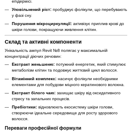
епідермісі.
Уповільнений ріст:
пробуджує фолікули, що перебувають
у фазі сну.
Порушення мікроциркуляції:
активізує приплив крові до
шкіри голови, покращуючи живлення клітин.
Склад та активні компоненти
Унікальність ампул Revit №8 полягає у максимальній
концентрації діючих речовин:
Екстракт женьшеню:
потужний енергетик, який стимулює
метаболізм клітин та подовжує життєвий цикл волосся.
Вітамінний комплекс:
насичує фолікули необхідними
елементами для побудови міцного кератинового волокна.
Екстракт білого чаю:
захищає шкіру від оксидативного
стресу та запальних процесів.
Пребіотики:
відновлюють екосистему шкіри голови,
створюючи ідеальне середовище для росту здорового
волосся.
Переваги професійної формули