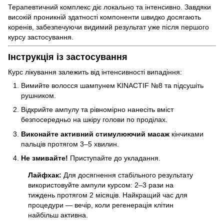
Терапевтичний комплекс діє локально та інтенсивно. Завдяки
високій проникній здатності компоненти швидко досягають
коренів, забезпечуючи видимий результат уже після першого
курсу застосування.
Інструкція із застосування
Курс лікування залежить від інтенсивності випадіння:
Вимийте волосся шампунем KINACTIF №8 та підсушіть
рушником.
Відкрийте ампулу та рівномірно нанесіть вміст
безпосередньо на шкіру голови по проділах.
Виконайте активний стимулюючий масаж
кінчиками
пальців протягом 3–5 хвилин.
Не змивайте!
Приступайте до укладання.
Лайфхак:
Для досягнення стабільного результату
використовуйте ампули курсом: 2–3 рази на
тиждень протягом 2 місяців. Найкращий час для
процедури — вечір, коли регенерація клітин
найбільш активна.