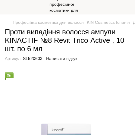
Професійна косметика для волосся
KIN Cosmetics Іспанія
Проти випадіння волосся ампули
KINACTIF №8 Revit Trico-Active , 10
шт. по 6 мл
Артикул:
SL520603
Написати відгук
Хіт