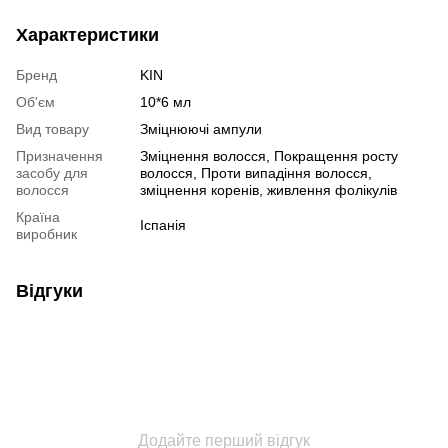
Характеристики
Бренд
KIN
Об'єм
10*6 мл
Вид товару
Зміцнюючі ампули
Призначення
Зміцнення волосся, Покращення росту
засобу для
волосся, Проти випадіння волосся,
волосся
зміцнення коренів, живлення фолікулів
Країна
Іспанія
виробник
Відгуки
Додайте перший відгук