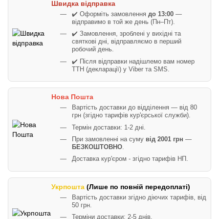
Швидка відправка
✔️ Оформіть замовлення
до 13:00
—
відправимо в той же день (Пн–Пт).
✔️ Замовлення, зроблені у вихідні та
святкові дні, відправляємо в перший
робочий день.
✔️ Після відправки надішлемо вам номер
ТТН (декларації) у Viber та SMS.
Нова Пошта
Вартість доставки до відділення — від 80
грн (згідно тарифів кур'єрської служби).
Термін доставки: 1-2 дні.
При замовленні на суму
від 2001 грн
—
БЕЗКОШТОВНО
.
Доставка кур'єром - згідно тарифів НП.
Укрпошта
(Лише по повній передоплаті)
Вартість доставки згідно діючих тарифів, від
50 грн.
Терміни доставки: 2-5 днів.