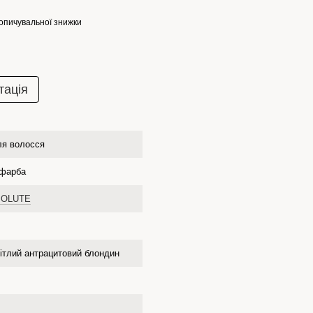
опичувальної знижки
тація
ля волосся
 фарба
SOLUTE
ітлий антрацитовий блондин