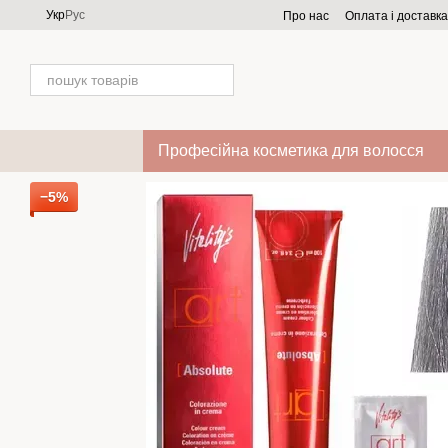
Перейти до основного контенту
Укр
Рус
Про нас
Оплата і доставка
Професійна косметика для волосся
−5%