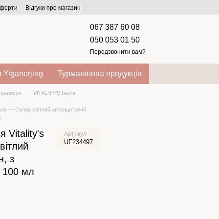
оферти
Відгуки про магазин
067 387 60 08
050 053 01 50
Передзвонити вам?
 Yiganerjing
Турмалінова продукція
 волосся
VITALITY'S Італія
solute — Супер світлий антрацитовий
л
Vitality's
Артикул
UF234497
світлий
, з
 100 мл