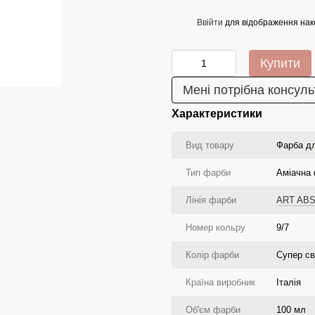
Ввійти
для відображення нак
%
Купити
Мені потрібна консуль
Характеристики
Вид товару
Фарба д
Тип фарби
Аміачна
Лінія фарби
ART AB
Номер кольру
9/7
Колір фарби
Супер св
Країна виробник
Італія
Об'єм фарби
100 мл