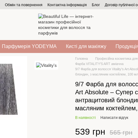
Обмін та повернення
Контактна інформація
Блог
Договір публічної 
Парфумерія YODEYMA
Кисті для макіяжу
Продукція
Головна
Професійна косметика для
Фарба VITALITY'S ART аміачна
9/7 Фарба для волосся Vitality's Art Ab
блондин, з масляним коктейлем, 100 м
9/7 Фарба для волосся 
Art Absolute – Супер 
антрацитовий блондин
масляним коктейлем,
В наявності
Написати відгук
539 грн
565 грн