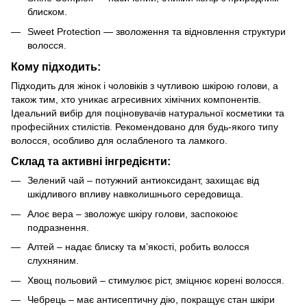
блиском.
Sweet Protection — зволоження та відновлення структури
волосся.
Кому підходить:
Підходить для жінок і чоловіків з чутливою шкірою голови, а
також тим, хто уникає агресивних хімічних компонентів.
Ідеальний вибір для поціновувачів натуральної косметики та
професійних стилістів. Рекомендовано для будь-якого типу
волосся, особливо для ослабленого та ламкого.
Склад та активні інгредієнти:
Зелений чай – потужний антиоксидант, захищає від
шкідливого впливу навколишнього середовища.
Алоє вера – зволожує шкіру голови, заспокоює
подразнення.
Алтей – надає блиску та м’якості, робить волосся
слухняним.
Хвощ польовий – стимулює ріст, зміцнює корені волосся.
Чебрець – має антисептичну дію, покращує стан шкіри