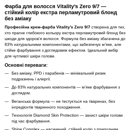
Фарба для волосся Vitality’s Zero 9/7 —
стійкий колір екстра перламутровий блонд
без аміаку
Професійна крем-фарба Vitality’s Zero 9/7
створена для тих,
хто прагне глибокого кольору екстра перламутровий блонд без
шкоди для здоров’я волосся. Формула без аміаку збагачена до
83% натуральними компонентами, що забезпечує м’яке, але
стійке фарбування з доглядовим ефектом. Ідеальний вибір
для чутливої шкіри голови.
Основні переваги:
Без аміаку, PPD і парабенів — мінімальний ризик
подразнень і алергії.
До 83% натуральних компонентів — м’яке фарбування з
доглядом.
Веганська формула — не тестується на тваринах, без
інгредієнтів тваринного походження.
Технологія Diamond Skin Protection — захист шкіри голови
під час фарбування.
Shine Complex — насичений, стійкий колір з природним