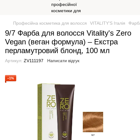
Професійна косметика для волосся
VITALITY'S Італія
Фарба
9/7 Фарба для волосся Vitality's Zero
Vegan (веган формула) – Екстра
перламутровий блонд, 100 мл
Артикул:
ZV111197
Написати відгук
−1%