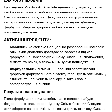
Для кого підходить:
Цей відтінок Vitality's Art Absolute ідеально підходить для тих,
хто бажає отримати глибокий, насичений та стійкий тон
Світло-бежевий блондин. Це відмінний вибір для повного
зафарбовування сивини та для тих, хто шукає дбайливу
фарбу, що зберігає здоров'я та блиск волосся завдяки
масляному коктейлю.
АКТИВНІ ІНГРЕДІЄНТИ:
Масляний коктейль:
Спеціально розроблений комплекс
олій, який дбайливо доглядає за волоссям під час
фарбування, забезпечуючи йому живлення, зволоження,
м'якість та блиск, а також мінімізуючи пошкодження.
Фарбувальний пігмент:
Інноваційні запатентовані
формули фарбувального пігменту гарантують оптимальну
стійкість та насиченість кольору, а також повне
зафарбовування сивини.
Результат застосування:
Після фарбування цим засобом ваше волосся набуде
бездоганного, насиченого відтінку Світло-бежевий блондин,
який збереже свою стійкість протягом тривалого часу. Сивина