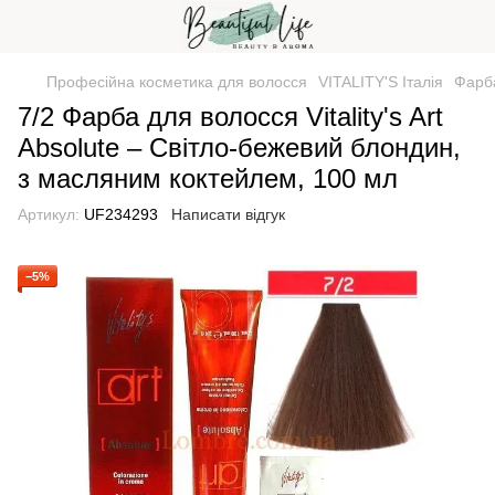
Професійна косметика для волосся
VITALITY'S Італія
Фарба
7/2 Фарба для волосся Vitality's Art
Absolute – Світло-бежевий блондин,
з масляним коктейлем, 100 мл
Артикул:
UF234293
Написати відгук
−5%