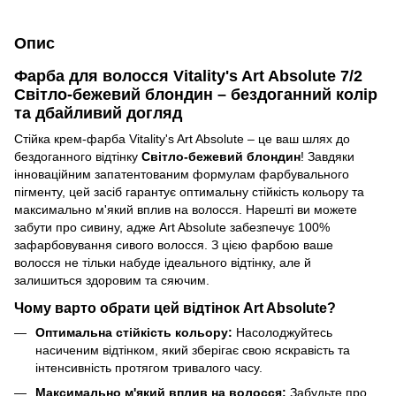
Опис
Фарба для волосся Vitality's Art Absolute 7/2
Світло-бежевий блондин – бездоганний колір
та дбайливий догляд
Стійка крем-фарба Vitality's Art Absolute – це ваш шлях до
бездоганного відтінку
Світло-бежевий блондин
! Завдяки
інноваційним запатентованим формулам фарбувального
пігменту, цей засіб гарантує оптимальну стійкість кольору та
максимально м'який вплив на волосся. Нарешті ви можете
забути про сивину, адже Art Absolute забезпечує 100%
зафарбовування сивого волосся. З цією фарбою ваше
волосся не тільки набуде ідеального відтінку, але й
залишиться здоровим та сяючим.
Чому варто обрати цей відтінок Art Absolute?
Оптимальна стійкість кольору:
Насолоджуйтесь
насиченим відтінком, який зберігає свою яскравість та
інтенсивність протягом тривалого часу.
Максимально м'який вплив на волосся:
Забудьте про