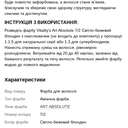
буде повністю зафарбована, а волосся стане м'яким,
блискучим та збереже свою здорову структуру, виглядаючи
сяючим та доглянутим.
ІНСТРУКЦІЯ З ВИКОРИСТАННЯ:
Розведіть фарбу Vitality's Art Absolute 7/2 Світло-бежевий
блондин з окислювачем (не входить до комплекту) у пропорції
1:1,5 для натуральної серії або 1:3 для суперблондинів.
Нанесіть отриману суміш на волосся, рівномірно
розподіляючи. Витримайте від 20 до 40 хвилин, залежно від
бажаного результату та типу волосся. Ретельно змийте фарбу
водою до повного видалення.
Характеристики
Вид товару
Фарба для волосся
Тип фарби
Аміачна фарба
Лінія фарби
ART ABSOLUTE
Номер кольру
7/2
Колір фарби
Світло-бежевий блондин