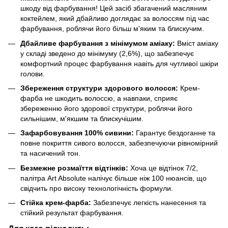
шкоду від фарбування! Цей засіб збагачений масляним
коктейлем, який дбайливо доглядає за волоссям під час
фарбування, роблячи його більш м'яким та блискучим.
Дбайливе фарбування з мінімумом аміаку:
Вміст аміаку
у складі зведено до мінімуму (2,6%), що забезпечує
комфортний процес фарбування навіть для чутливої шкіри
голови.
Збереження структури здорового волосся:
Крем-
фарба не шкодить волоссю, а навпаки, сприяє
збереженню його здорової структури, роблячи його
сильнішим, м'якшим та блискучішим.
Зафарбовування 100% сивини:
Гарантує бездоганне та
повне покриття сивого волосся, забезпечуючи рівномірний
та насичений тон.
Безмежне розмаїття відтінків:
Хоча це відтінок 7/2,
палітра Art Absolute налічує більше ніж 100 нюансів, що
свідчить про високу технологічність формули.
Стійка крем-фарба:
Забезпечує легкість нанесення та
стійкий результат фарбування.