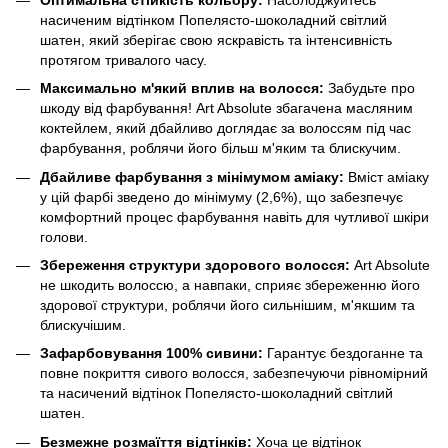
насиченим відтінком Попелясто-шоколадний світлий
шатен, який зберігає свою яскравість та інтенсивність
протягом тривалого часу.
Максимально м'який вплив на волосся:
Забудьте про
шкоду від фарбування! Art Absolute збагачена масляним
коктейлем, який дбайливо доглядає за волоссям під час
фарбування, роблячи його більш м'яким та блискучим.
Дбайливе фарбування з мінімумом аміаку:
Вміст аміаку
у цій фарбі зведено до мінімуму (2,6%), що забезпечує
комфортний процес фарбування навіть для чутливої шкіри
голови.
Збереження структури здорового волосся:
Art Absolute
не шкодить волоссю, а навпаки, сприяє збереженню його
здорової структури, роблячи його сильнішим, м'якшим та
блискучішим.
Зафарбовування 100% сивини:
Гарантує бездоганне та
повне покриття сивого волосся, забезпечуючи рівномірний
та насичений відтінок Попелясто-шоколадний світлий
шатен.
Безмежне розмаїття відтінків:
Хоча це відтінок