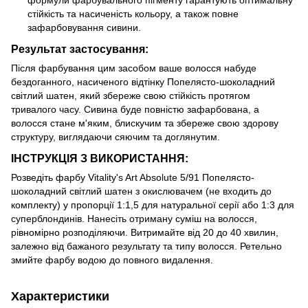
формули фарбувального пігменту гарантують оптимальну
стійкість та насиченість кольору, а також повне
зафарбовування сивини.
Результат застосування:
Після фарбування цим засобом ваше волосся набуде
бездоганного, насиченого відтінку Попелясто-шоколадний
світлий шатен, який збереже свою стійкість протягом
тривалого часу. Сивина буде повністю зафарбована, а
волосся стане м'яким, блискучим та збереже свою здорову
структуру, виглядаючи сяючим та доглянутим.
ІНСТРУКЦІЯ З ВИКОРИСТАННЯ:
Розведіть фарбу Vitality's Art Absolute 5/91 Попелясто-
шоколадний світлий шатен з окислювачем (не входить до
комплекту) у пропорції 1:1,5 для натуральної серії або 1:3 для
суперблондинів. Нанесіть отриману суміш на волосся,
рівномірно розподіляючи. Витримайте від 20 до 40 хвилин,
залежно від бажаного результату та типу волосся. Ретельно
змийте фарбу водою до повного видалення.
Характеристики