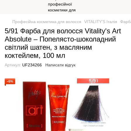
Професійна косметика для волосся
VITALITY'S Італія
Фарба
5/91 Фарба для волосся Vitality's Art
Absolute – Попелясто-шоколадний
світлий шатен, з масляним
коктейлем, 100 мл
Артикул:
UF234266
Написати відгук
−5%