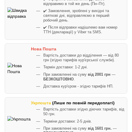
відправимо в той же день (Пн–Пт).
✔️ Замовлення, зроблені у вихідні та
святкові дні, відправляємо в перший
робочий день.
✔️ Після відправки надішлемо вам номер
ТТН (декларації) у Viber та SMS.
Нова Пошта
Вартість доставки до відділення — від 80
грн (згідно тарифів кур'єрської служби).
Термін доставки: 1-2 дні.
При замовленні на суму
від 2001 грн
—
БЕЗКОШТОВНО
.
Доставка кур'єром - згідно тарифів НП.
Укрпошта
(Лише по повній передоплаті)
Вартість доставки згідно діючих тарифів, від
50 грн.
Терміни доставки: 2-5 днів.
При замовленні на суму
від 1601 грн.
—