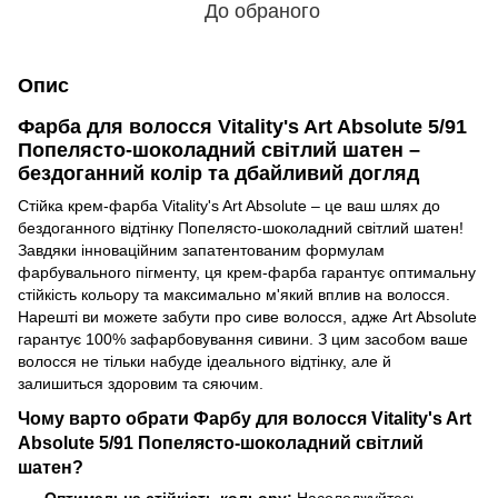
До обраного
Опис
Фарба для волосся Vitality's Art Absolute 5/91
Попелясто-шоколадний світлий шатен –
бездоганний колір та дбайливий догляд
Стійка крем-фарба Vitality's Art Absolute – це ваш шлях до
бездоганного відтінку Попелясто-шоколадний світлий шатен!
Завдяки інноваційним запатентованим формулам
фарбувального пігменту, ця крем-фарба гарантує оптимальну
стійкість кольору та максимально м'який вплив на волосся.
Нарешті ви можете забути про сиве волосся, адже Art Absolute
гарантує 100% зафарбовування сивини. З цим засобом ваше
волосся не тільки набуде ідеального відтінку, але й
залишиться здоровим та сяючим.
Чому варто обрати Фарбу для волосся Vitality's Art
Absolute 5/91 Попелясто-шоколадний світлий
шатен?
Оптимальна стійкість кольору:
Насолоджуйтесь