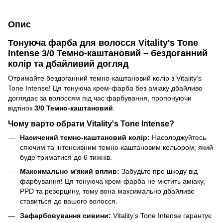
Опис
Тонуюча фарба для волосся Vitality's Tone
Intense 3/0 Темно-каштановий – бездоганний
колір та дбайливий догляд
Отримайте бездоганний темно-каштановий колір з Vitality's
Tone Intense! Ця тонуюча крем-фарба без аміаку дбайливо
доглядає за волоссям під час фарбування, пропонуючи
відтінок
3/0 Темно-каштановий
.
Чому варто обрати Vitality's Tone Intense?
Насичений темно-каштановий колір:
Насолоджуйтесь
сяючим та інтенсивним темно-каштановим кольором, який
буде триматися до 6 тижнів.
Максимально м'який вплив:
Забудьте про шкоду від
фарбування! Ця тонуюча крем-фарба не містить аміаку,
PPD та резорцину, тому вона максимально дбайливо
ставиться до вашого волосся.
Зафарбовування сивини:
Vitality's Tone Intense гарантує