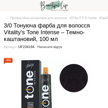
Професійна косметика для волосся
VITALITY'S Італія
Фарб
3/0 Тонуюча фарба для волосся
Vitality’s Tone Intense – Темно-
каштановий, 100 мл
Артикул:
UF234194
Написати відгук
−5%