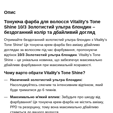
Опис
Тонуюча фарба для волосся Vitality's Tone
Shine 10/3 Золотистий ультра блондин –
бездоганний колір та дбайливий догляд
Отримайте бездоганний золотистий ультра блондин з Vitality's
Tone Shine! Ця тонуюча крем-фарба без аміаку дбайливо
доглядає за волоссям під час фарбування, пропонуючи
відтінок
10/3 Золотистий ультра блондин
. Vitality's Tone
Shine – це унікальна новинка, що забезпечує максимально
дбайливе фарбування при максимальній яскравості.
Чому варто обрати Vitality's Tone Shine?
Насичений золотистий ультра блондин:
Насолоджуйтесь сяючим та інтенсивним відтінком, який
буде триматися до 6 тижнів.
Максимально м'який вплив:
Забудьте про шкоду від
фарбування! Ця тонуюча крем-фарба не містить аміаку,
PPD та резорцину, тому вона максимально дбайливо
ставиться до вашого волосся.