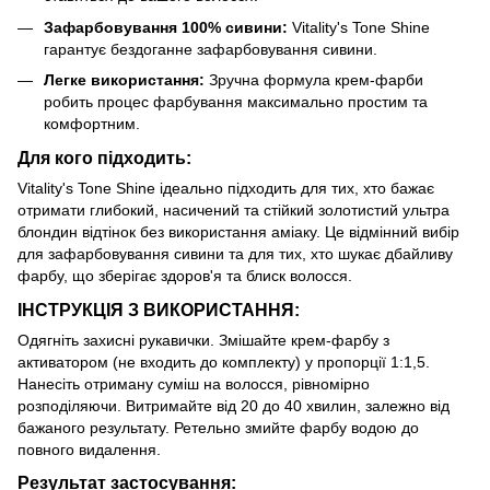
Зафарбовування 100% сивини:
Vitality's Tone Shine
гарантує бездоганне зафарбовування сивини.
Легке використання:
Зручна формула крем-фарби
робить процес фарбування максимально простим та
комфортним.
Для кого підходить:
Vitality's Tone Shine ідеально підходить для тих, хто бажає
отримати глибокий, насичений та стійкий золотистий ультра
блондин відтінок без використання аміаку. Це відмінний вибір
для зафарбовування сивини та для тих, хто шукає дбайливу
фарбу, що зберігає здоров'я та блиск волосся.
ІНСТРУКЦІЯ З ВИКОРИСТАННЯ:
Одягніть захисні рукавички. Змішайте крем-фарбу з
активатором (не входить до комплекту) у пропорції 1:1,5.
Нанесіть отриману суміш на волосся, рівномірно
розподіляючи. Витримайте від 20 до 40 хвилин, залежно від
бажаного результату. Ретельно змийте фарбу водою до
повного видалення.
Результат застосування: