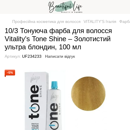
Професійна косметика для волосся
VITALITY'S Італія
Фарб
10/3 Тонуюча фарба для волосся
Vitality’s Tone Shine – Золотистий
ультра блондин, 100 мл
Артикул:
UF234233
Написати відгук
−5%