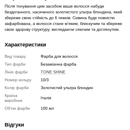
Після тонування цим засобом ваше волосся набуде
бездоганного, насиченого золотистого ультра блондина, який
збереже свою стійкість до 6 тижнів. Сивина буде повністю
зафарбована, а волосся стане м'яким, блискучим та збереже
свою здорову структуру, виглядаючи сяючим та доглянутим.
Характеристики
Вид товару
Фарба для волосся
Тип фарби
Безаміачна фарба
Лінія фарби
TONE SHINE
Номер кольру
10/3
Колір фарби
Золотистий ультра блондин
Країна
Італія
виробник
Об'єм фарби
100 мл
Відгуки