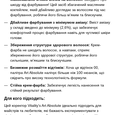
шкоду від фарбування! Цей засіб збагачений масляним
коктейлем, який дбайливо доглядає за волоссям під час
фарбування, роблячи його більш м'яким та блискучим.
Дбайливе фарбування з мінімумом аміаку:
Вміст аміаку
у складі зведено до мінімуму (2,6%), що забезпечує
комфортний процес фарбування навіть для чутливої шкіри
голови.
Збереження структури здорового волосся:
Крем-
фарба не шкодить волоссю, а навпаки, сприяє
збереженню його здорової структури, роблячи його
сильнішим, м'якшим та блискучішим.
Безмежне розмаїття відтінків:
Хоча це відтінок 00,
палітра Art Absolute налічує більше ніж 100 нюансів, що
свідчить про високу технологічність формули.
Стійка крем-фарба:
Забезпечує легкість нанесення та
стійкий результат фарбування.
Для кого підходить:
Цей коректор Vitality's Art Absolute ідеально підходить для
майстрів та любителів, які бажають експериментувати з