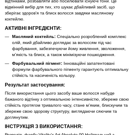
відтінками, розбавляти або посилювати існуючі тони. Це
відмінний вибір для тих, хто шукає дбайливий засіб, що
зберігає здоров'я та блиск волосся завдяки масляному
коктейлю.
АКТИВНІ ІНГРЕДІЄНТИ:
Масляний коктейль:
Спеціально розроблений комплекс
олій, який дбайливо доглядає за волоссям під час
фарбування, забезпечуючи йому живлення, зволоження,
м'якість та блиск, а також мінімізуючи пошкодження.
Фарбувальний пігмент:
Інноваційні запатентовані
формули фарбувального пігменту гарантують оптимальну
стійкість та насиченість кольору.
Результат застосування:
Після використання цього засобу ваше волосся набуде
бажаного відтінку з оптимальною інтенсивністю, збереже свою
стійкість протягом тривалого часу, стане м'яким, блискучим та
збереже свою здорову структуру, виглядаючи сяючим та
доглянутим.
ІНСТРУКЦІЯ З ВИКОРИСТАННЯ:
Розведіть фарбу Vitality's Art Absolute 00 Нейтральний з