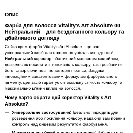
Опис
Фарба для волосся Vitality's Art Absolute 00
Нейтральний – для бездоганного кольору та
дбайливого догляду
Стійка крем-фарба Vitality's Art Absolute – це ваш
універсальний засіб для створення унікальних відтінків!
Нейтральний
коректор, збагачений масляним коктейлем,
дозволяє як посилити інтенсивність кольору, так і розбавити
його, створюючи нові, неповторні нюанси. Завдяки
інноваційним запатентованим формулам фарбувального
пігменту, цей засіб гарантує оптимальну стійкість кольору та
максимально м'який вплив на волосся.
Чому варто обрати цей коректор Vitality's Art
Absolute?
Універсальне застосування:
Ідеально підходить для
розведення або посилення кольору, надаючи вам повний
контроль над кінцевим результатом фарбування.
Максимально м'який вплив на волосся:
Забудьте про