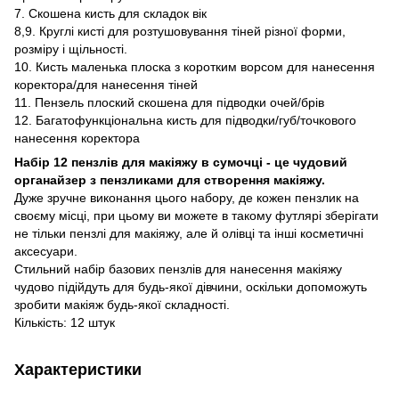
7. Скошена кисть для складок вік
8,9. Круглі кисті для розтушовування тіней різної форми,
розміру і щільності.
10. Кисть маленька плоска з коротким ворсом для нанесення
коректора/для нанесення тіней
11. Пензель плоский скошена для підводки очей/брів
12. Багатофункціональна кисть для підводки/губ/точкового
нанесення коректора
Набір 12 пензлів для макіяжу в сумочці - це чудовий
органайзер з пензликами для створення макіяжу.
Дуже зручне виконання цього набору, де кожен пензлик на
своєму місці, при цьому ви можете в такому футлярі зберігати
не тільки пензлі для макіяжу, але й олівці та інші косметичні
аксесуари.
Стильний набір базових пензлів для нанесення макіяжу
чудово підійдуть для будь-якої дівчини, оскільки допоможуть
зробити макіяж будь-якої складності.
Кількість: 12 штук
Характеристики