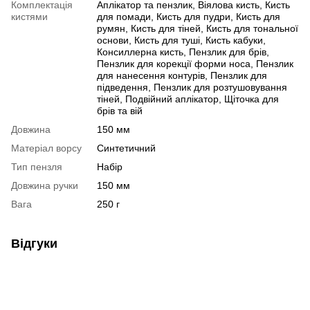
Комплектація
Аплікатор та пензлик, Віялова кисть, Кисть
кистями
для помади, Кисть для пудри, Кисть для
румян, Кисть для тіней, Кисть для тональної
основи, Кисть для туші, Кисть кабуки,
Консиллерна кисть, Пензлик для брів,
Пензлик для корекції форми носа, Пензлик
для нанесення контурів, Пензлик для
підведення, Пензлик для розтушовування
тіней, Подвійний аплікатор, Щіточка для
брів та вій
Довжина
150 мм
Матеріал ворсу
Синтетичний
Тип пензля
Набір
Довжина ручки
150 мм
Вага
250 г
Відгуки