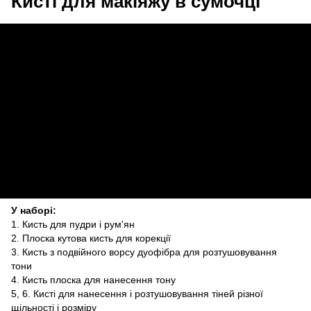
Кисті для макіяжу в сумочці
У наборі:
1. Кисть для пудри і рум'ян
2. Плоска кутова кисть для корекції
3. Кисть з подвійного ворсу дуофібра для розтушовування
тони
4. Кисть плоска для нанесення тону
5, 6. Кисті для нанесення і розтушовування тіней різної
щільності і розміру