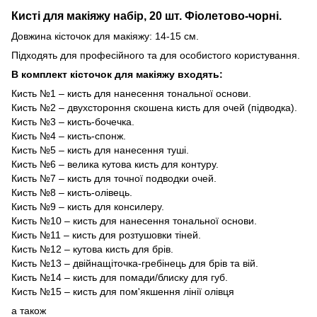
Кисті для макіяжу набір, 20 шт. Фіолетово-чорні.
Довжина кісточок для макіяжу: 14-15 см.
Підходять для професійного та для особистого користування.
В комплект кісточок для макіяжу входять:
Кисть №1 – кисть для нанесення тональної основи.
Кисть №2 – двухстороння скошена кисть для очей (підводка).
Кисть №3 – кисть-бочечка.
Кисть №4 – кисть-спонж.
Кисть №5 – кисть для нанесення туші.
Кисть №6 – велика кутова кисть для контуру.
Кисть №7 – кисть для точної подводки очей.
Кисть №8 – кисть-олівець.
Кисть №9 – кисть для консилеру.
Кисть №10 – кисть для нанесення тональної основи.
Кисть №11 – кисть для розтушовки тіней.
Кисть №12 – кутова кисть для брів.
Кисть №13 – двійнащіточка-гребінець для брів та вій.
Кисть №14 – кисть для помади/блиску для губ.
Кисть №15 – кисть для пом'якшення лінії олівця
а також