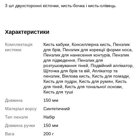
3 шт двухсторонні кісточки, кисть-бочка і кисть-олівець.
Характеристики
Комплектація
Кисть кабуки, Консиллерна кисть, Пензлик
кистями
для брів, Пензлик для корекції форми носа,
Пензлик для нанесення контурів, Пензлик
для підведення, Пензлик для
розтушовування тіней, Подвійний аплікатор,
Щіточка для брів та вій, Аплікатор та
пензлик, Віялова кисть, Кисть для помади,
Кисть для пудри, Кисть для румян, Кисть
для тіней, Кисть для тональної основи,
Кисть для туші
Довжина
150 мм
Матеріал ворсу
Синтетичний
Тип пензля
Набір
Довжина ручки
150 мм
Вага
200 г